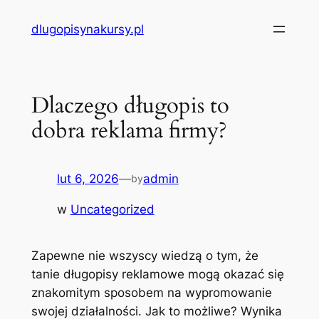
Przejdź
dlugopisynakursy.pl
do
treści
Dlaczego długopis to
dobra reklama firmy?
lut 6, 2026
—
admin
by
w
Uncategorized
Zapewne nie wszyscy wiedzą o tym, że
tanie długopisy reklamowe mogą okazać się
znakomitym sposobem na wypromowanie
swojej działalności. Jak to możliwe? Wynika