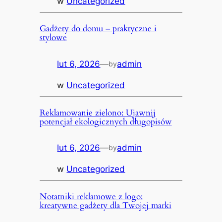
w
Uncategorized
Gadżety do domu – praktyczne i
stylowe
lut 6, 2026
—
admin
by
w
Uncategorized
Reklamowanie zielono: Ujawnij
potencjał ekologicznych długopisów
lut 6, 2026
—
admin
by
w
Uncategorized
Notatniki reklamowe z logo:
kreatywne gadżety dla Twojej marki